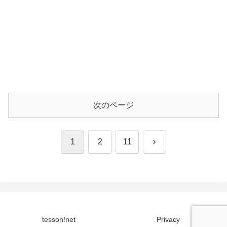
次のページ
次
1
2
11
へ
tessoh!net
Privacy