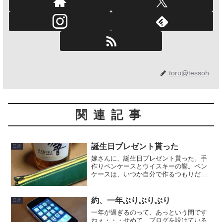
toru@tessoh
関連記事
誕生日プレゼント貰った
日常
嫁さんに、誕生日プレゼント貰った。手
作りペンケースとウイスキーの響。ペン
ケースは、いつか自分で作るつもりだっ
たけど、なかなか作らないのでリクエス
トしたもの。ウイスキーも、いつか飲ん
でみたいと思っていたやつ。なんだかア
約、一年ぶりぶりぶり
日常
ダルトな組み合わせ(^o...
一年が過ぎるのって、あっという間です
ねぇ・・・せめて、ブログを設けている