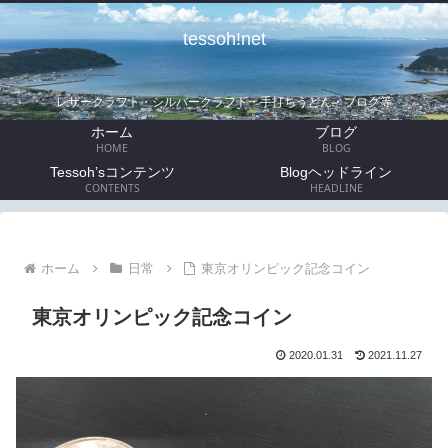
tessoh!net
レザークラフト・シルバークラフト・手打ちうどん・ブログ等
ホーム
ブログ
HOME
BLOG
Tessoh’sコンテンツ
Blogヘッドライン
CONTENTS
HEADLINE
ホーム
日常
東京オリンピック記念コイン
東京オリンピック記念コイン
2020.01.31
2021.11.27