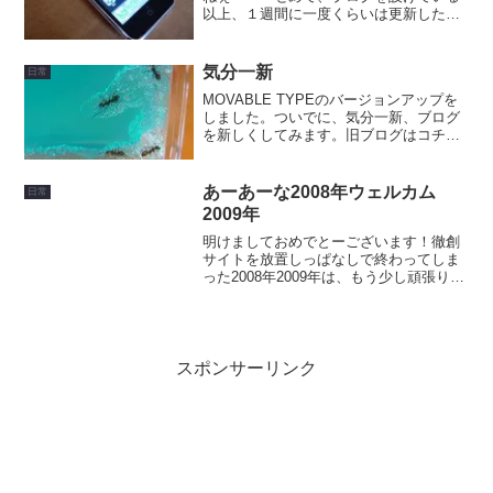
以上、１週間に一度くらいは更新したい
と思っていたはずなのですが・・・徹創
レザークラフトも一年近くぶりに更新し
ましたよ。相互リンクの依頼を結構いた
気分一新
日常
だいているのですが、もう...
MOVABLE TYPEのバージョンアップを
しました。ついでに、気分一新、ブログ
を新しくしてみます。旧ブログはコチラ
いろんなことに手を出しすぎて、レザー
はこっち、日々の徒然はあっちとかする
のが、手一杯（面倒？ｗ）になったの
あーあーな2008年ウェルカム
日常
で、とりあえずte...
2009年
明けましておめでとーございます！徹創
サイトを放置しっぱなしで終わってしま
った2008年2009年は、もう少し頑張りま
すよ！リンク依頼をくださって、未だ張
れてない方済みません。更新してないの
に、訪問してくれてる閲覧者の人ごめん
なさい。ゴルフボ...
スポンサーリンク