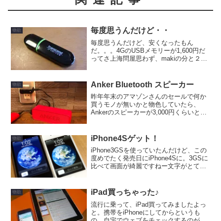
毎度思うんだけど・・
物欲
毎度思うんだけど、安くなったもん
だ。。。4GのUSBメモリーが1,600円だ
ってさ上海問屋思わず、makiの分と２つ
買っちゃった。こまめにUSBの中のデー
タを整理すればいいのに、何かと入れっ
ぱなしにしてるので、今まで使ってた
Anker Bluetooth スピーカー
物欲
1GBでは容量が...
昨年年末のアマゾンさんのセールで何か
買うモノが無いかと物色していたら、
Ankerのスピーカーが3,000円くらいと安
くてそこそこ評価も良かったので買って
みました。Bluetoothの接続性などの操作
性は良いんですけどね、音がちょいと、
iPhone4Sゲット！
物欲
という...
iPhone3GSを使っていたんだけど、この
度めでたく発売日にiPhone4Sに。3GSに
比べて画面が綺麗ですねー文字がとても
クリアに見えます。あと、カメラで撮影
した写真が綺麗？HDRとかいう、
iPhone4から採用されている処理のおかげ
iPad買っちゃった♪
物欲
で...
流行に乗って、iPad買ってみましたよっ
と。携帯をiPhoneにしてからというも
の、自宅でウェブをチェックするのがも