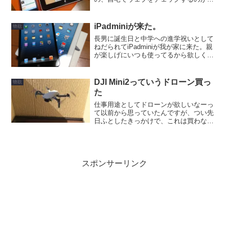
っぱらiPhoneに。一応、リビングで使う
ノートもあるんだけど、コンセント差し
込んでスイッチを付けて、PCが起動する
iPadminiが来た。
物欲
のを待っ...
長男に誕生日と中学への進学祝いとして
ねだられてiPadminiが我が家に来た。親
が楽しげにいつも使ってるから欲しくな
るんでしょうね。勉強頑張るとか色々約
束させて、破ったらボウズにする事も約
束。
DJI Mini2っていうドローン買っ
物欲
た
仕事用途としてドローンが欲しいなーっ
て以前から思っていたんですが、つい先
日ふとしたきっかけで、これは買わない
とダメでしょって思ったので、勢い買い
ました。DJI Mini2 Fly Moreというセット
を購入したので、これが一式です。本体
重量...
スポンサーリンク