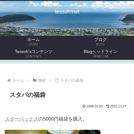
tessoh!net
レザークラフト・シルバークラフト・手打ちうどん・ブログ等
ホーム
ブログ
HOME
BLOG
Tessoh’sコンテンツ
Blogヘッドライン
CONTENTS
HEADLINE
ホーム
物欲
スタバの福袋
スタバの福袋
2009.01.03
2021.11.27
スターバックス
の5000円福袋を購入。